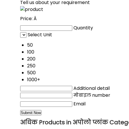
Tell us about your requirement
Price:
Â
Quantity
Select Unit
50
100
200
250
500
1000+
Additional detail
मोबाइल number
Email
अधिक Products in अपोलो प्लांक Categ